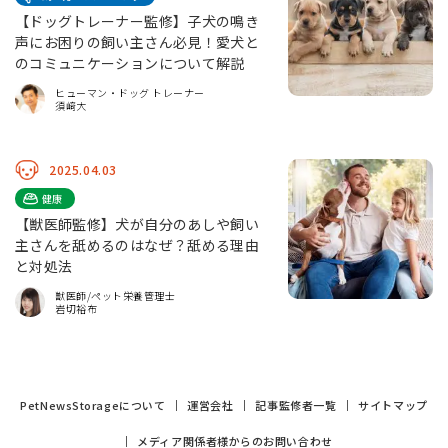
【ドッグトレーナー監修】子犬の鳴き
声にお困りの飼い主さん必見！愛犬と
のコミュニケーションについて解説
ヒューマン・ドッグ トレーナー
須﨑大
2025.04.03
健康
【獣医師監修】犬が自分のあしや飼い
主さんを舐めるのはなぜ？舐める理由
と対処法
獣医師/ペット栄養管理士
岩切裕布
PetNewsStorageについて
運営会社
記事監修者一覧
サイトマップ
メディア関係者様からのお問い合わせ