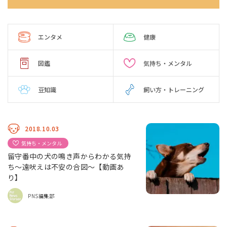
エンタメ
健康
図鑑
気持ち・メンタル
豆知識
飼い方・トレーニング
2018.10.03
気持ち・メンタル
留守番中の犬の鳴き声からわかる気持
ち〜遠吠えは不安の合図〜【動画あ
り】
PNS編集部