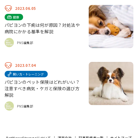
2023.06.05
健康
パピヨンの下痢は何が原因？対処法や
病院にかかる基準を解説
PNS編集部
2023.07.04
飼い方・トレーニング
パピヨンのペット保険はどれがいい？
注意すべき病気・ケガと保険の選び方
解説
PNS編集部
PetNewsStorageについて
運営会社
記事監修者一覧
サイトマップ