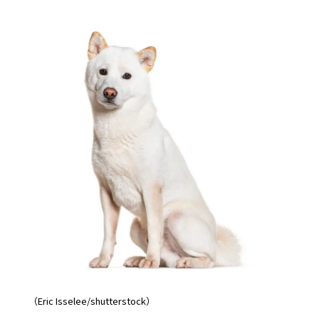
（Eric Isselee/shutterstock）