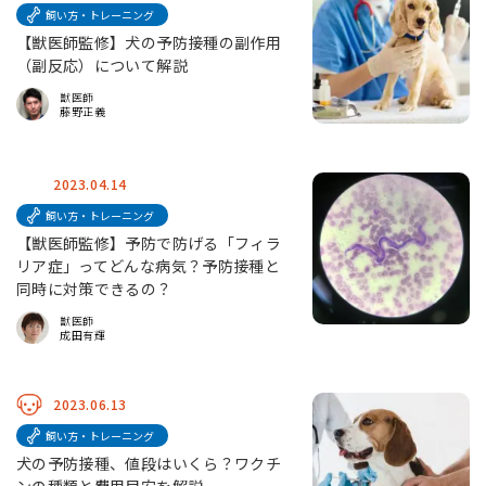
飼い方・トレーニング
【獣医師監修】犬の予防接種の副作用
（副反応）について解説
獣医師
藤野正義
2023.04.14
飼い方・トレーニング
【獣医師監修】予防で防げる「フィラ
リア症」ってどんな病気？予防接種と
同時に対策できるの？
獣医師
成田有輝
2023.06.13
飼い方・トレーニング
犬の予防接種、値段はいくら？ワクチ