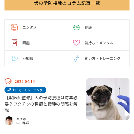
犬の予防接種のコラム記事一覧
エンタメ
健康
図鑑
気持ち・メンタル
豆知識
飼い方・トレーニング
2023.04.14
飼い方・トレーニング
【獣医師監修】犬の予防接種は毎年必
要？ワクチンの種類と接種の間隔を解
説
獣医師
関口雄輝