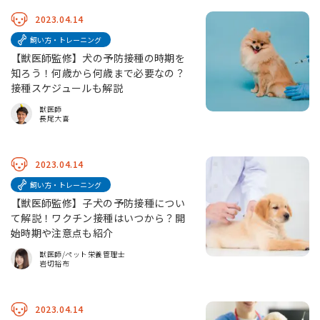
2023.04.14
飼い方・トレーニング
【獣医師監修】犬の予防接種の時期を
知ろう！何歳から何歳まで必要なの？
接種スケジュールも解説
獣医師
長尾大喜
2023.04.14
飼い方・トレーニング
【獣医師監修】子犬の予防接種につい
て解説！ワクチン接種はいつから？開
始時期や注意点も紹介
獣医師/ペット栄養管理士
岩切裕布
2023.04.14