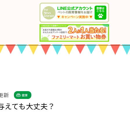
 更新
健康
与えても大丈夫？