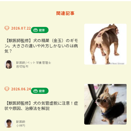
関連記事
2026.07.22
健康
【獣医師監修】犬の精巣（金玉）のギモ
ン。大きさの違いや片方しかないのは病
気？
獣医師/ペット栄養管理士
岩切裕布
2026.06.24
健康
【獣医師監修】犬の気管虚脱に注意！症
状や原因、治療法を解説
獣医師
小林巧