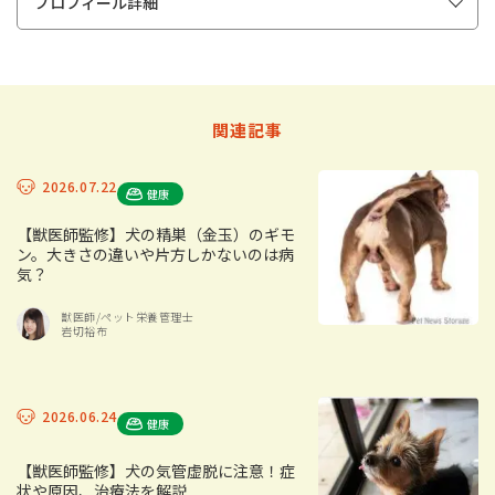
プロフィール詳細
関連記事
2026.07.22
健康
【獣医師監修】犬の精巣（金玉）のギモ
ン。大きさの違いや片方しかないのは病
気？
獣医師/ペット栄養管理士
岩切裕布
2026.06.24
健康
【獣医師監修】犬の気管虚脱に注意！症
状や原因、治療法を解説