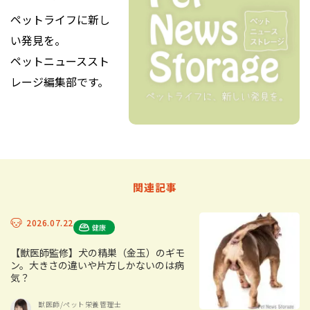
ペットライフに新し
い発見を。
ペットニューススト
レージ編集部です。
関連記事
2026.07.22
健康
【獣医師監修】犬の精巣（金玉）のギモ
ン。大きさの違いや片方しかないのは病
気？
獣医師/ペット栄養管理士