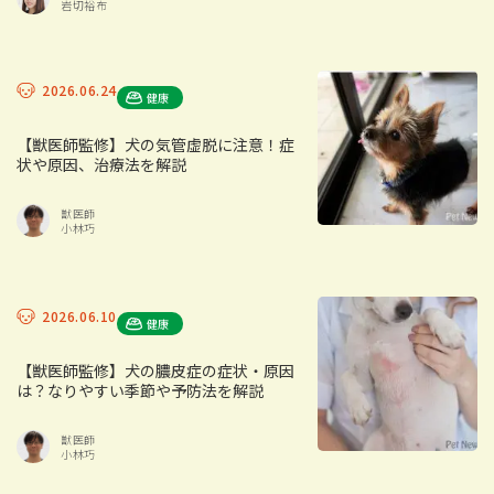
岩切裕布
2026.06.24
健康
【獣医師監修】犬の気管虚脱に注意！症
状や原因、治療法を解説
獣医師
小林巧
2026.06.10
健康
【獣医師監修】犬の膿皮症の症状・原因
は？なりやすい季節や予防法を解説
獣医師
小林巧