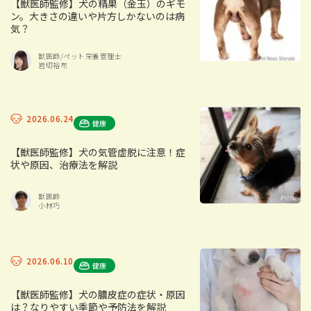
【獣医師監修】犬の精巣（金玉）のギモ
ン。大きさの違いや片方しかないのは病
気？
獣医師/ペット栄養管理士
岩切裕布
2026.06.24
健康
【獣医師監修】犬の気管虚脱に注意！症
状や原因、治療法を解説
獣医師
小林巧
2026.06.10
健康
【獣医師監修】犬の膿皮症の症状・原因
は？なりやすい季節や予防法を解説