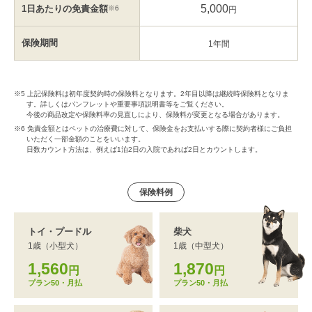
5,000
1日あたりの
免責金額
※6
円
保険期間
1年間
※5 上記保険料は初年度契約時の保険料となります。2年目以降は継続時保険料となりま
す。詳しくはパンフレットや重要事項説明書等をご覧ください。
今後の商品改定や保険料率の見直しにより、保険料が変更となる場合があります。
※6 免責金額とはペットの治療費に対して、保険金をお支払いする際に契約者様にご負担
いただく一部金額のことをいいます。
日数カウント方法は、例えば1泊2日の入院であれば2日とカウントします。
保険料例
トイ・プードル
柴犬
1歳（小型犬）
1歳（中型犬）
1,560
1,870
円
円
プラン50・月払
プラン50・月払