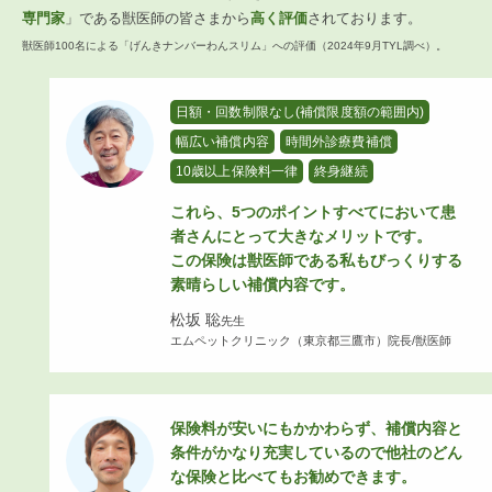
専門家
」である獣医師の皆さまから
高く評価
されております。
獣医師100名による「げんきナンバーわんスリム」への評価（2024年9月TYL調べ）。
日額・回数制限なし(補償限度額の範囲内)
幅広い補償内容
時間外診療費補償
10歳以上保険料一律
終身継続
これら、5つのポイントすべてにおいて患
者さんにとって大きなメリットです。
この保険は獣医師である私もびっくりする
素晴らしい補償内容です。
松坂 聡
先生
エムペットクリニック（東京都三鷹市）院長/獣医師
保険料が安いにもかかわらず、補償内容と
条件がかなり充実しているので他社のどん
な保険と比べてもお勧めできます。