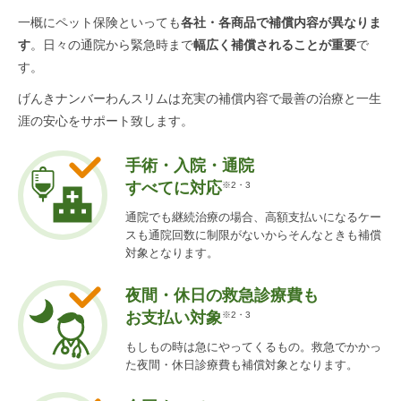
一概にペット保険といっても
各社・各商品で補償内容が異なりま
す
。
日々の通院から緊急時まで
幅広く補償されることが重要
で
す。
げんきナンバーわんスリムは充実の補償内容で
最善の治療と一生
涯の安心をサポート致します。
手術・入院・通院
すべてに対応
※2・3
通院でも継続治療の場合、高額支払いになるケー
スも通院回数に制限がないからそんなときも補償
対象となります。
夜間・休日の救急診療費も
お支払い対象
※2・3
もしもの時は急にやってくるもの。救急でかかっ
た夜間・休日診療費も補償対象となります。