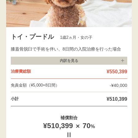
トイ・プードル
1歳2ヵ月・女の子
膝蓋骨脱臼で手術を伴い、8日間の入院治療を行った場合
内訳を
見る
¥550,399
治療費総額
免責金額（¥5,000×8日間）
-¥40,000
¥510,399
小計
補償割合
¥510,399
70
%