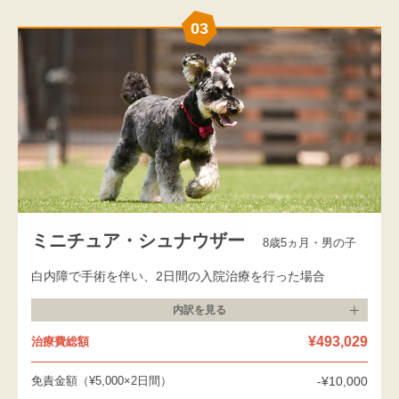
03
ミニチュア・シュナウザー
8歳5ヵ月・男の子
白内障で手術を伴い、2日間の入院治療を行った場合
内訳を
見る
¥493,029
治療費総額
免責金額（¥5,000×2日間）
-¥10,000