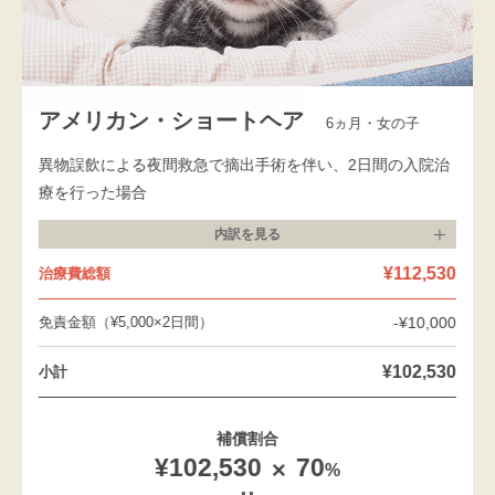
アメリカン・ショートヘア
6ヵ月・女の子
異物誤飲による夜間救急で摘出手術を伴い、2日間の入院治
療を行った場合
内訳を
見る
¥112,530
治療費総額
免責金額（¥5,000×2日間）
-¥10,000
¥102,530
小計
補償割合
¥102,530
70
%