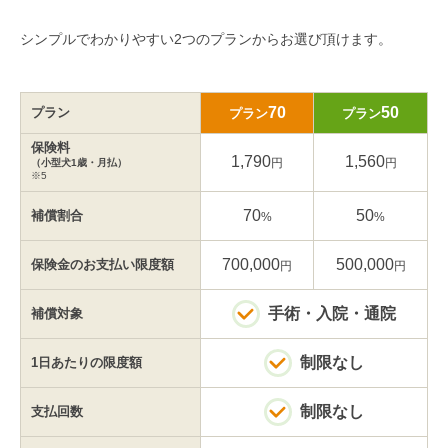
シンプルでわかりやすい2つのプランからお選び頂けます。
70
50
プラン
プラン
プラン
保険料
1,790
1,560
円
円
（小型犬1歳・月払）
※5
70
50
補償割合
%
%
700,000
500,000
保険金の
お支払い限度額
円
円
手術・入院・通院
補償対象
制限なし
1日あたりの
限度額
制限なし
支払回数