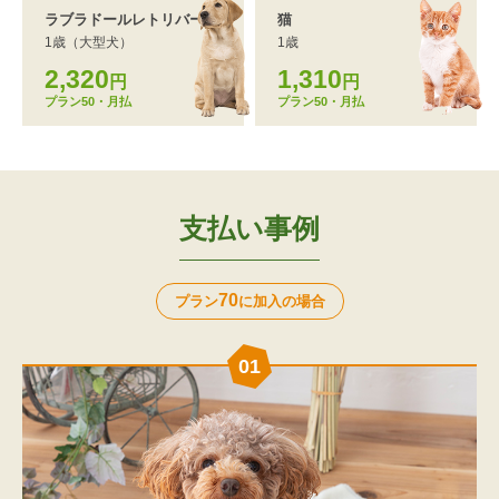
ラブラドール
レトリバー
猫
1歳（大型犬）
1歳
2,320
1,310
円
円
プラン50・月払
プラン50・月払
支払い事例
70
プラン
に加入の場合
01